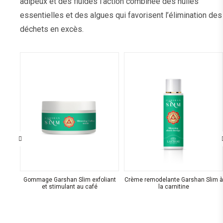
adipeux et des fluides l’action combinée des huiles
essentielles et des algues qui favorisent l’élimination des
déchets en excès.
sants
Gommage Garshan Slim exfoliant
Crème remodelante Garshan Slim à
et stimulant au café
la carnitine